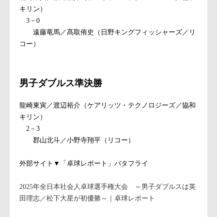
キリン）
3－0
遠藤竜馬／髙取侑史（日野キングフィッシャーズ／リ
コー）
男子ダブルス準決勝
龍崎東寅／渡辺裕介（ケアリッツ・テクノロジーズ／協和
キリン）
2－3
郡山北斗／小野寺翔平（リコー）
外部サイト▼「卓球レポート」バタフライ
2025年全日本社会人卓球選手権大会 ～男子ダブルスは英
田理志／松下大星が初優勝～｜卓球レポート