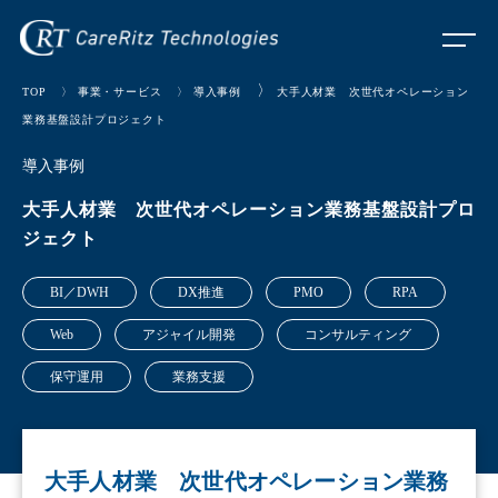
〉
TOP
〉
事業・サービス
〉
導入事例
大手人材業 次世代オペレーション
業務基盤設計プロジェクト
導入事例
大手人材業 次世代オペレーション業務基盤設計プロ
ジェクト
BI／DWH
DX推進
PMO
RPA
Web
アジャイル開発
コンサルティング
保守運用
業務支援
大手人材業 次世代オペレーション業務